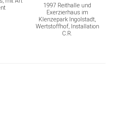
s, mit Art
1997 Reithalle und
nt
Exerzierhaus im
Klenzepark Ingolstadt,
Wertstoffhof, Installation
C.R.