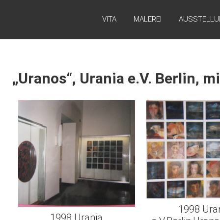
VITA
MALEREI
AUSSTELLU
„Uranos“, Urania e.V. Berlin, 
1998 Ura
1998 Urania