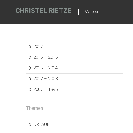
Zum
Inhalt
CHRISTEL RIETZE
Malerei
springen
2017
2015 – 2016
2013 – 2014
2012 – 2008
2007 – 1995
Themen
URLAUB