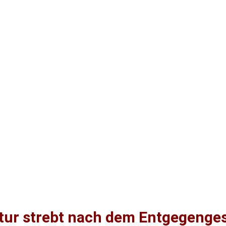
e Arbeiten
Alt ist Neu
such
tur strebt nach dem Entgegenge