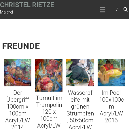
Zum
CHRISTEL RIETZE
Inhalt
Malerei
springen
FREUNDE
Der
Wasserpf
Im Pool
Tumult im
Übergriff
eife mit
100x100c
Trampolin
100cm x
grünen
m
120 x
100cm
Strümpfen
Acryl/LW
100cm
Acryl /LW
, 50x50cm
2016
Acryl/LW
2014
Acryl/LW