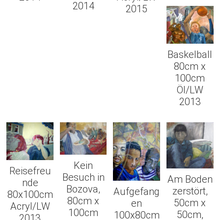
2014
2015
Baskelball
80cm x
100cm
Öl/LW
2013
Kein
Reisefreu
Besuch in
Am Boden
nde
Bozova,
zerstört,
Aufgefang
80x100cm
80cm x
50cm x
en
Acryl/LW
100cm
50cm,
100x80cm
2013