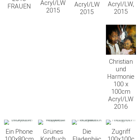
Acryl/LW
Acryl/LW,
Acryl/LW
FRAUEN
2015
2015
2015
Christian
und
Harmonie
100 x
100cm
Acryl/LW
2016
Ein Phone
Grünes
Die
Zugriff
100x80cm
Kopftuch
Fladenbäc
100x100c