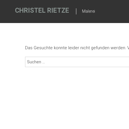
Zum
Inhalt
CHRISTEL RIETZE
Malerei
springen
Das Gesuchte konnte leider nicht gefunden werden. Vie