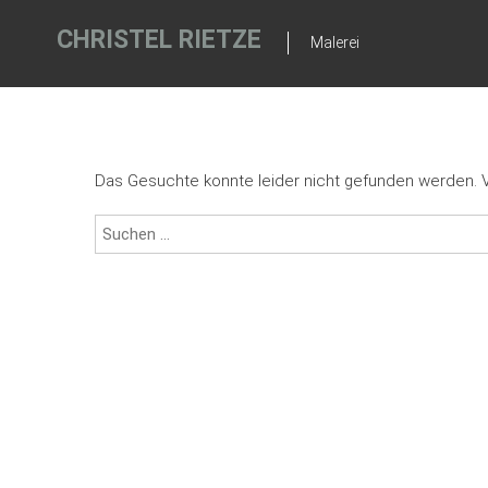
Zum
Inhalt
CHRISTEL RIETZE
Malerei
springen
Das Gesuchte konnte leider nicht gefunden werden. Vie